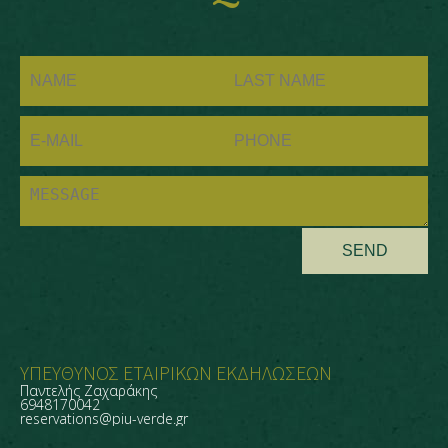
SEND
ΥΠΕΥΘΥΝΟΣ ΕΤΑΙΡΙΚΩΝ ΕΚΔΗΛΩΣΕΩΝ
Παντελής Ζαχαράκης
6948170042
reservations@piu-verde.gr