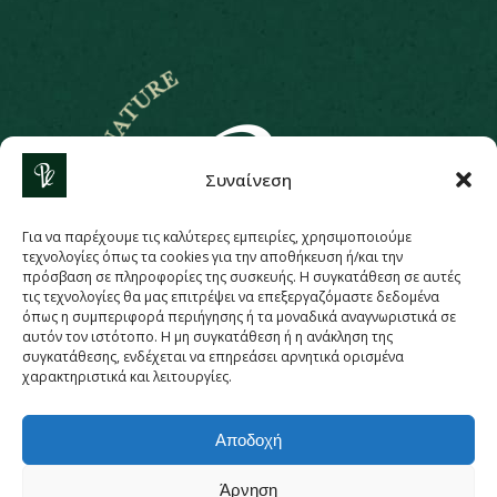
E
R
U
T
A
N
H
T
I
W
Συναίνεση
D
N
E
L
Για να παρέχουμε τις καλύτερες εμπειρίες, χρησιμοποιούμε
B
τεχνολογίες όπως τα cookies για την αποθήκευση ή/και την
πρόσβαση σε πληροφορίες της συσκευής. Η συγκατάθεση σε αυτές
τις τεχνολογίες θα μας επιτρέψει να επεξεργαζόμαστε δεδομένα
όπως η συμπεριφορά περιήγησης ή τα μοναδικά αναγνωριστικά σε
αυτόν τον ιστότοπο. Η μη συγκατάθεση ή η ανάκληση της
συγκατάθεσης, ενδέχεται να επηρεάσει αρνητικά ορισμένα
χαρακτηριστικά και λειτουργίες.
Στρατ, Αλ. Παπάγου, Παπάγου 156 69
info@piu-verde.gr
Αποδοχή
+30 210 654 6185
Άρνηση
PRIVACY
COOKIES